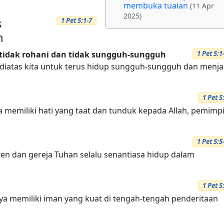
membuka tuaian
(11 Apr
2025)
s
1 Pet 5:1-7
n
idak rohani dan tidak sungguh-sungguh
1 Pet 5:1
iatas kita untuk terus hidup sungguh-sungguh dan menja
1 Pet 5
 memiliki hati yang taat dan tunduk kepada Allah, pemimpi
1 Pet 5:5
ten dan gereja Tuhan selalu senantiasa hidup dalam
1 Pet 5
ya memiliki iman yang kuat di tengah-tengah penderitaan