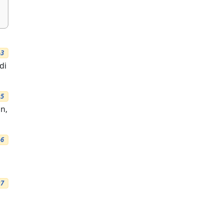
-3
di
:5
n,
-6
:7