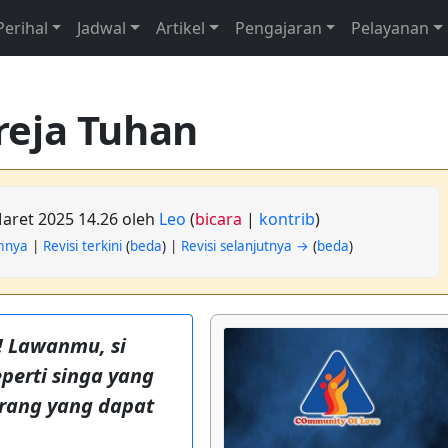
Perihal
Jadwal
Artikel
Pengajaran
Pelayanan
reja Tuhan
Maret 2025 14.26 oleh
Leo
(
bicara
|
kontrib
)
umnya
|
Revisi terkini
(
beda
) |
Revisi selanjutnya →
(
beda
)
! Lawanmu, si
eperti singa yang
rang yang dapat