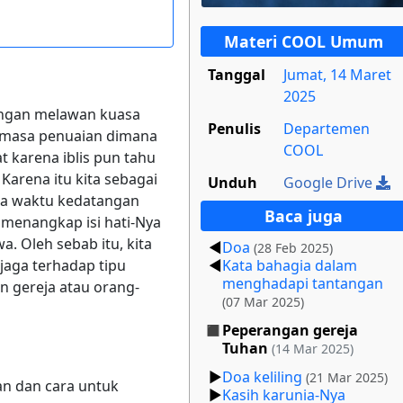
Materi COOL Umum
Tanggal
Jumat, 14 Maret
2025
rangan melawan kuasa
Penulis
Departemen
am masa penuaian dimana
COOL
 karena iblis pun tahu
Karena itu kita sebagai
Unduh
Google Drive
wa waktu kedatangan
Baca juga
 menangkap isi hati-Nya
. Oleh sebab itu, kita
Doa
(28 Feb 2025)
jaga terhadap tipu
Kata bahagia dalam
menghadapi tantangan
n gereja atau orang-
(07 Mar 2025)
Peperangan gereja
Tuhan
(14 Mar 2025)
Doa keliling
(21 Mar 2025)
kan dan cara untuk
Kasih karunia-Nya