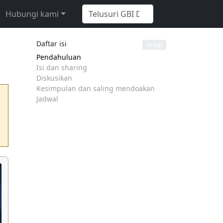
Hubungi kami
Daftar isi
to top
Pendahuluan
Isi dan sharing
Diskusikan
Kesimpulan dan saling mendoakan
Jadwal