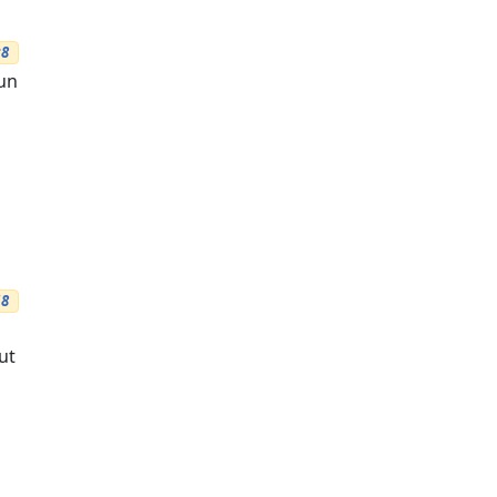
:8
un
18
ut